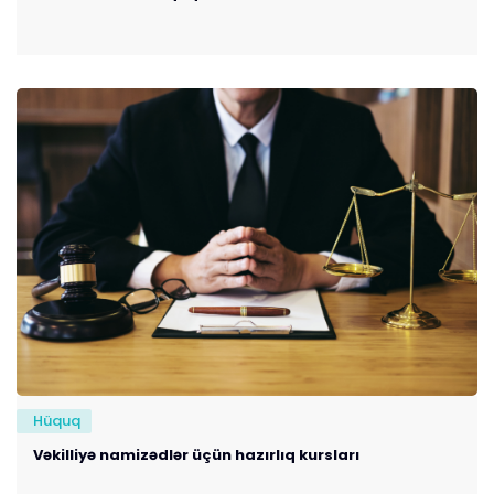
Hüquq
Vəkilliyə namizədlər üçün hazırlıq kursları