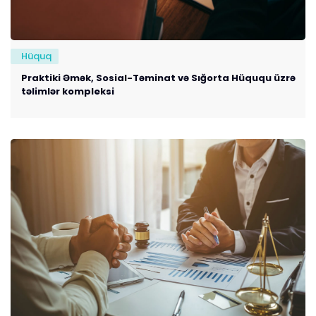
Hüquq
Praktiki Əmək, Sosial-Təminat və Sığorta Hüququ üzrə
təlimlər kompleksi