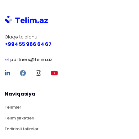
Əlaqə telefonu
+994 55 966 64 67
partners@telim.az
Naviqasiya
Təlimlər
Təlim şirkətləri
Endirimli təlimlər