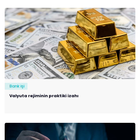
Bank işi
Valyuta rejiminin praktiki izahı