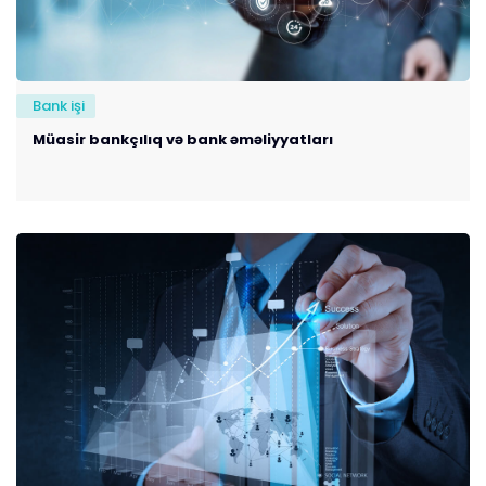
Bank işi
Müasir bankçılıq və bank əməliyyatları