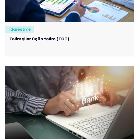
İdarəetmə
Təlimçilər üçün təlim (TOT)