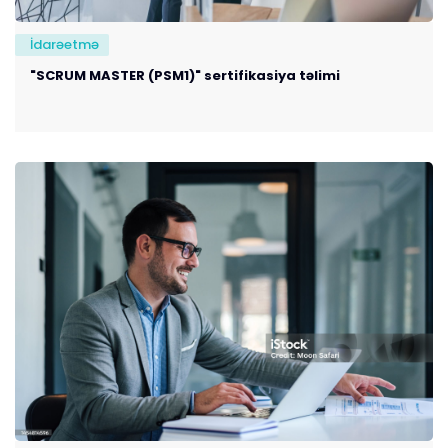
İdarəetmə
"SCRUM MASTER (PSM1)" sertifikasiya təlimi