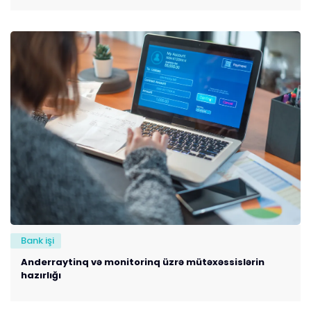
Bank işi
Anderraytinq və monitorinq üzrə mütəxəssislərin
hazırlığı