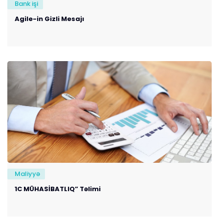
Bank işi
Agile-in Gizli Mesajı
Maliyyə
1C MÜHASİBATLIQ” Təlimi