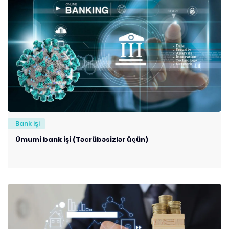
Bank işi
Ümumi bank işi (Təcrübəsizlər üçün)