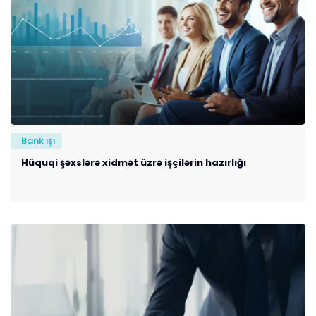
Bank işi
Hüquqi şəxslərə xidmət üzrə işçilərin hazırlığı