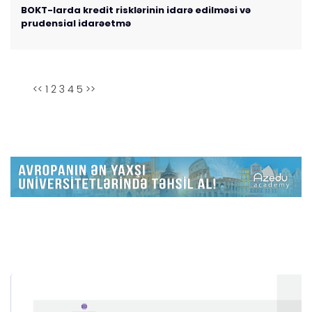
BOKT-larda kredit risklərinin idarə edilməsi və
prudensial idarəetmə
<<
1
2
3
4
5
>>