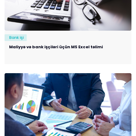
Bank işi
Maliyyə və bank işçiləri üçün MS Excel təlimi