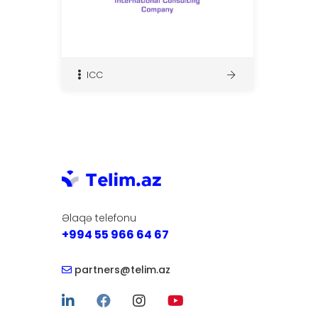
ICC
Əlaqə telefonu
+994 55 966 64 67
partners@telim.az