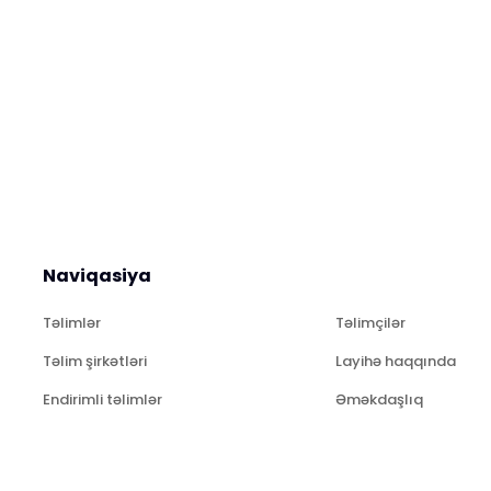
Naviqasiya
Təlimlər
Təlimçilər
Təlim şirkətləri
Layihə haqqında
Endirimli təlimlər
Əməkdaşlıq