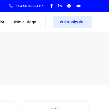
+994 55 966 64 67
Vakansiyalar
lər
Bizimlə Əlaqə