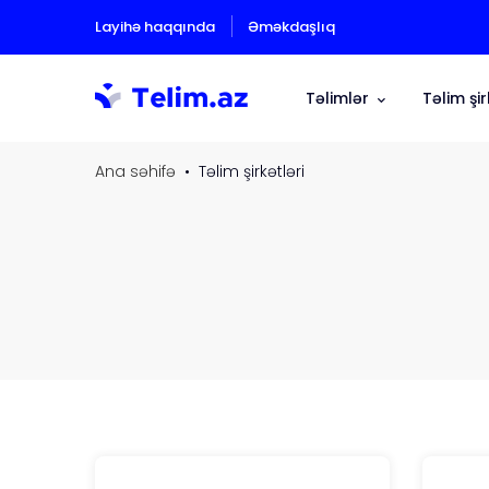
Layihə haqqında
Əməkdaşlıq
Təlimlər
Təlim şir
Ana səhifə
Təlim şirkətləri