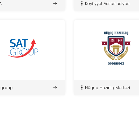
A
Keyfiyyət Assosiasiyası
 group
Hüquq Hazırlıq Mərkəzi