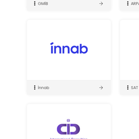
GMİB
ARP
İnnab
SAT