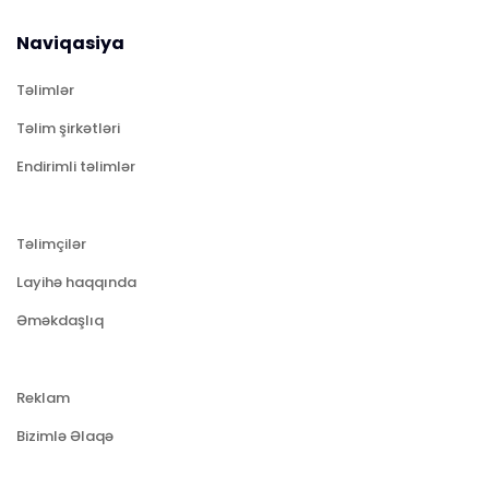
Naviqasiya
Təlimlər
Təlim şirkətləri
Endirimli təlimlər
Təlimçilər
Layihə haqqında
Əməkdaşlıq
Reklam
Bizimlə Əlaqə