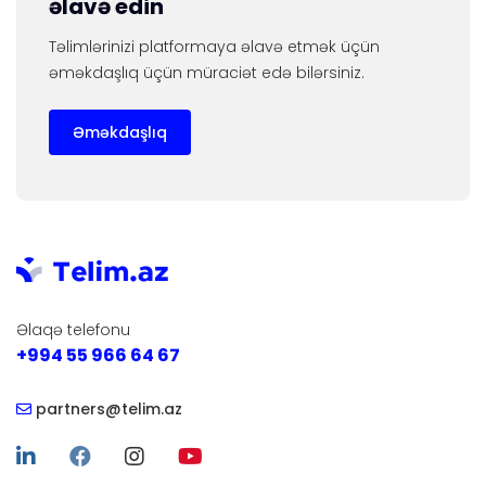
əlavə edin
Təlimlərinizi platformaya əlavə etmək üçün
əməkdaşlıq üçün müraciət edə bilərsiniz.
Əməkdaşlıq
Əlaqə telefonu
+994 55 966 64 67
partners@telim.az