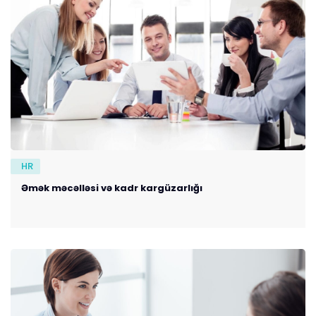
HR
Əmək məcəlləsi və kadr kargüzarlığı