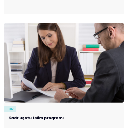
HR
Kadr uçotu təlim proqramı