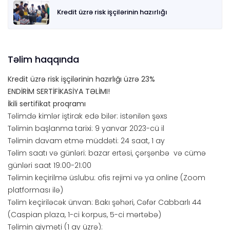
Kredit üzrə risk işçilərinin hazırlığı
Təlim haqqında
Kredit üzrə risk işçilərinin hazırlığı üzrə 23%
ENDİRİM
SERTİFİKASİYA TƏLİMI!
İkili sertifikat proqramı
Təlimdə kimlər iştirak edə bilər: istənilən şəxs
Təlimin başlanma tarixi: 9 yanvar 2023-cü il
Təlimin davam etmə müddəti: 24 saat, 1 ay
Təlim saatı və günləri: bazar ertəsi, çərşənbə və cümə
günləri saat 19:00-21:00
Təlimin keçirilmə üslubu: ofis rejimi və ya online (Zoom
platforması ilə)
Təlim keçiriləcək ünvan: Bakı şəhəri, Cəfər Cabbarlı 44
(Caspian plaza, 1-ci korpus, 5-ci mərtəbə)
Təlimin qiyməti (1 ay üzrə):