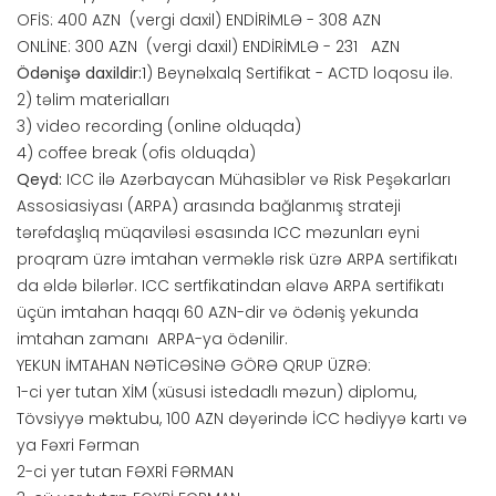
OFİS: 400 AZN (vergi daxil) ENDİRİMLƏ - 308 AZN
ONLİNE: 300 AZN (vergi daxil) ENDİRİMLƏ - 231 AZN
Ödənişə daxildir:
1) Beynəlxalq Sertifikat - ACTD loqosu ilə.
2) təlim materialları
3) video recording (online olduqda)
4) coffee break (ofis olduqda)
Qeyd:
ICC ilə Azərbaycan Mühasiblər və Risk Peşəkarları
Assosiasiyası (ARPA) arasında bağlanmış strateji
tərəfdaşlıq müqaviləsi əsasında ICC məzunları eyni
proqram üzrə imtahan verməklə risk üzrə ARPA sertifikatı
da əldə bilərlər. ICC sertfikatindan əlavə ARPA sertifikatı
üçün imtahan haqqı 60 AZN-dir və ödəniş yekunda
imtahan zamanı ARPA-ya ödənilir.
YEKUN İMTAHAN NƏTİCƏSİNƏ GÖRƏ QRUP ÜZRƏ:
1-ci yer tutan XİM (xüsusi istedadlı məzun) diplomu,
Tövsiyyə məktubu, 100 AZN dəyərində İCC hədiyyə kartı və
ya Fəxri Fərman
2-ci yer tutan FƏXRİ FƏRMAN