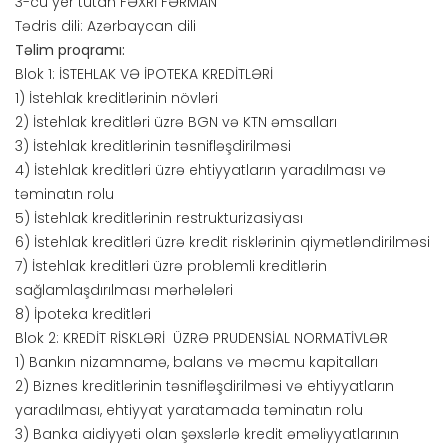
3-cü yer tutan FƏXRİ FƏRMAN
Tədris dili: Azərbaycan dili
Təlim proqramı:
Blok 1: İSTEHLAK VƏ İPOTEKA KREDİTLƏRİ
1) İstehlak kreditlərinin növləri
2) İstehlak kreditləri üzrə BGN və KTN əmsalları
3) İstehlak kreditlərinin təsnifləşdirilməsi
4) İstehlak kreditləri üzrə ehtiyyatların yaradılması və
təminatın rolu
5) İstehlak kreditlərinin restrukturizasiyası
6) İstehlak kreditləri üzrə kredit risklərinin qiymətləndirilməsi
7) İstehlak kreditləri üzrə problemli kreditlərin
sağlamlaşdırılması mərhələləri
8) İpoteka kreditləri
Blok 2: KREDİT RİSKLƏRİ ÜZRƏ PRUDENSİAL NORMATİVLƏR
1) Bankın nizamnamə, balans və məcmu kapitalları
2) Biznes kreditlərinin təsnifləşdirilməsi və ehtiyyatların
yaradılması, ehtiyyat yaratamada təminatın rolu
3) Banka aidiyyəti olan şəxslərlə kredit əməliyyatlarının