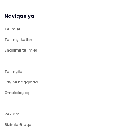
Naviqasiya
Təlimlər
Təlim şirkətləri
Endirimli təlimlər
Təlimçilər
Layihə haqqında
Əməkdaşlıq
Reklam
Bizimlə Əlaqə