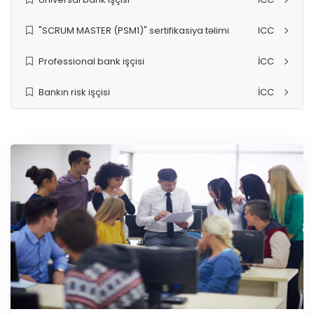
"SCRUM MASTER (PSM1)" sertifikasiya təlimi
ICC
Professional bank işçisi
İCC
Bankın risk işçisi
İCC