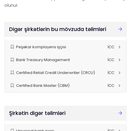
olunur.
Digər şirkətlərin bu mövzuda təlimləri
Peşəkar komplayens işçisi
İCC
Bank Treasury Management
İCC
Certified Retail Credit Underwriter (CRCU)
İCC
Certified Bank Master (CBM)
İCC
Şirkətin digər təlimləri
Universal bank işçisi
İCC