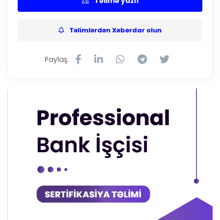
Təlimə yazıl
Təlimlərdən Xəbərdar olun
Paylaş: