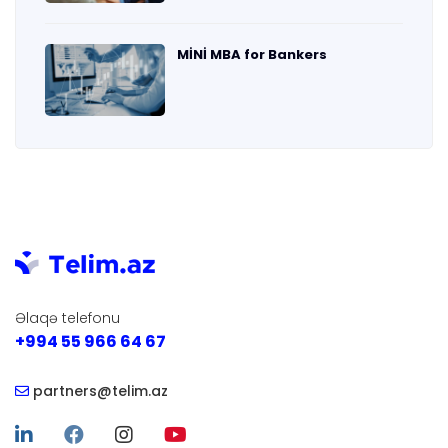
MİNİ MBA for Bankers
Əlaqə telefonu
+994 55 966 64 67
partners@telim.az