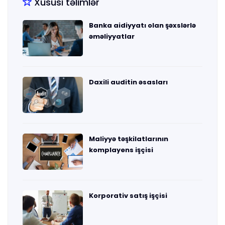
Xüsusi təlimlər
Banka aidiyyatı olan şəxslərlə
əməliyyatlar
Daxili auditin əsasları
Maliyyə təşkilatlarının
komplayens işçisi
Korporativ satış işçisi