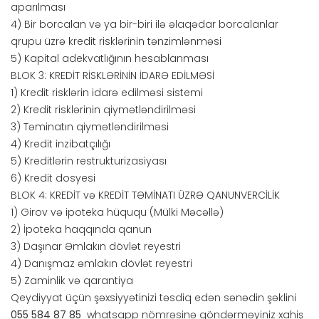
aparılması
4) Bir borcalan və ya bir-biri ilə əlaqədar borcalanlar
qrupu üzrə kredit risklərinin tənzimlənməsi
5) Kapital adekvatlığının hesablanması
BLOK 3: KREDİT RİSKLƏRİNİN İDARƏ EDİLMƏSİ
1) Kredit risklərin idarə edilməsi sistemi
2) Kredit risklərinin qiymətləndirilməsi
3) Təminatın qiymətləndirilməsi
4) Kredit inzibatçılığı
5) Kreditlərin restrukturizasiyası
6) Kredit dosyesi
BLOK 4: KREDİT və KREDİT TƏMİNATI ÜZRƏ QANUNVERCİLİK
1) Girov və ipoteka hüququ (Mülki Məcəllə)
2) İpoteka haqqında qanun
3) Daşınar Əmlakın dövlət reyestri
4) Danışmaz əmlakın dövlət reyestri
5) Zaminlik və qarantiya
Qeydiyyat üçün şəxsiyyətinizi təsdiq edən sənədin şəklini
055 584 87 85
whatsapp nömrəsinə göndərməyiniz xahiş